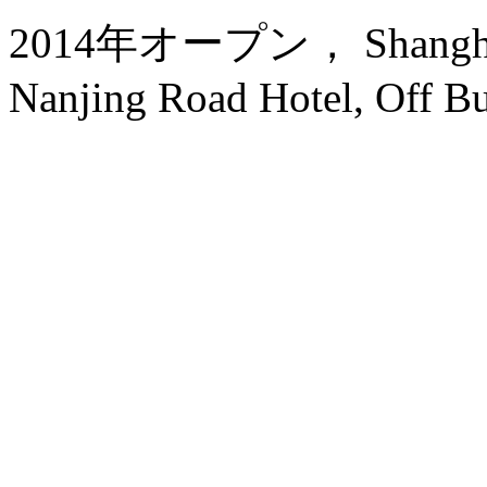
2014年オープン， Shanghai J
Nanjing Road Hotel, Off B