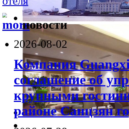
новости
2026-08-02
Компания Guangxi
соглашение об уп
крупными гостин
районе Санцзян г