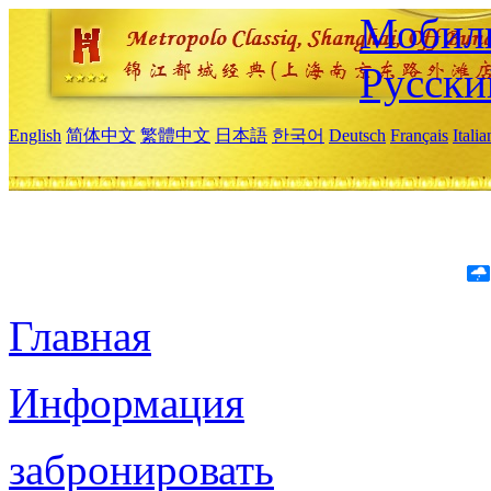
Мобиль
Русски
English
简体中文
繁體中文
日本語
한국어
Deutsch
Français
Itali
Главная
Информация
забронировать