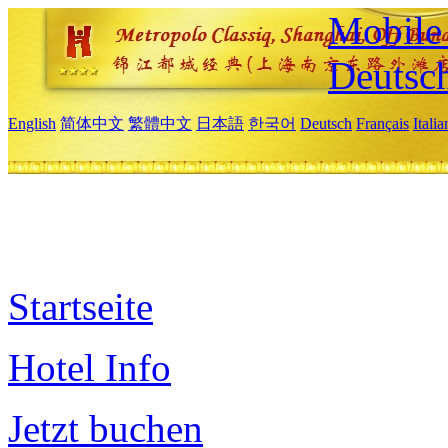
Mobile 
Deutsc
English
简体中文
繁體中文
日本語
한국어
Deutsch
Français
Itali
Startseite
Hotel Info
Jetzt buchen