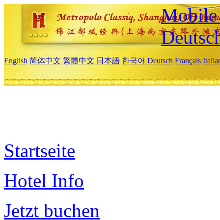
Mobile 
Deutsc
English
简体中文
繁體中文
日本語
한국어
Deutsch
Français
Itali
Startseite
Hotel Info
Jetzt buchen