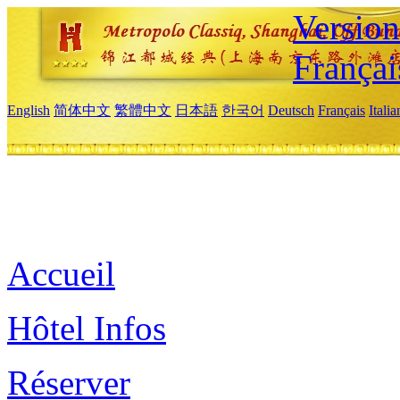
Versio
Françai
English
简体中文
繁體中文
日本語
한국어
Deutsch
Français
Itali
Accueil
Hôtel Infos
Réserver